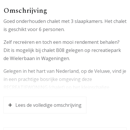
Omschrijving
Goed onderhouden chalet met 3 slaapkamers. Het chalet
is geschikt voor 6 personen.
Zelf recreëren en toch een mooi rendement behalen?
Dit is mogelijk bij chalet B08 gelegen op recreatiepark
de Wielerbaan in Wageningen.
Gelegen in het hart van Nederland, op de Veluwe, vind je
in een prachtige bosrijke omgeving deze
RECREATIEWONING (chalet) op het kleinschalige
recreatiecentrum “De Wielerbaan” aan de rand van
Wageningen en natuurgebied “De Wageningse Eng”. De
Lees de volledige omschrijving
Wielerbaan ligt op fietsafstand van het centrum van
Wageningen en Bennekom. Verder gelegen nabij
sportvelden en uitvalswegen richting A50 en A12.