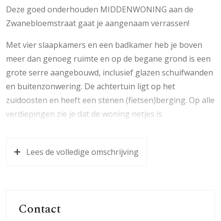
Deze goed onderhouden MIDDENWONING aan de
Zwanebloemstraat gaat je aangenaam verrassen!
Met vier slaapkamers en een badkamer heb je boven
meer dan genoeg ruimte en op de begane grond is een
grote serre aangebouwd, inclusief glazen schuifwanden
en buitenzonwering. De achtertuin ligt op het
zuidoosten en heeft een stenen (fietsen)berging. Op alle
verdiepingen zie je dat de woning netjes is
onderhouden; laminaatvloeren, mooie kleuren op de
muren, dakisolatie en hardhouten kozijnen met
Lees de volledige omschrijving
isolatieglas maken deze woning tot een fijne plek om te
wonen.
De woning staat in een rustige straat aan de westkant
van Renkum. Op korte afstand zijn een slager,
Contact
basisschool en zwembad. Voor de basisschool stopt bus