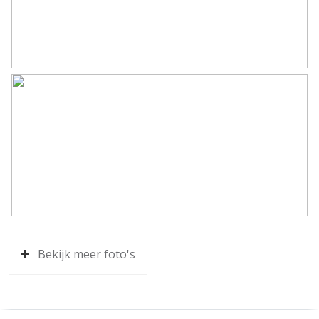
schuifwanden;
– Diverse extra’s waaronder elektrische zonwering,
screens, buitenverlichting en een tappunt voor water in
de achtertuin.
Bekijk meer foto's